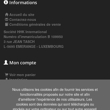
Informations
Accueil du site
Contactez-nous
Conditions générales de vente
Société HHK International
Numéro d'immatriculation B 109950
3 rue JEAN TASCH
L-5695 EMERANGE - LUXEMBOURG
Mon compte
Voir mon panier
Inscription
Connexion
Nous utilisons les cookies afin de fournir les services et
fonctionnalités proposés sur notre site et afin
d'améliorer l'expérience de nos utilisateurs. Les
Les données affichées ici, particulièrement la
cookies sont des données qui sont téléchargés ou
base de donnée complète, ne doivent pas être
stockés sur votre ordinateur ou sur tout autre appareil.
copiées. Il est interdit d'exploiter les données ou