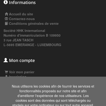
Informations
Accueil du site
Contactez-nous
Conditions générales de vente
Société HHK International
Numéro d'immatriculation B 109950
3 rue JEAN TASCH
L-5695 EMERANGE - LUXEMBOURG
Mon compte
Voir mon panier
Inscription
Connexion
Nous utilisons les cookies afin de fournir les services et
fonctionnalités proposés sur notre site et afin
d'améliorer l'expérience de nos utilisateurs. Les
Les données affichées ici, particulièrement la
cookies sont des données qui sont téléchargés ou
base de donnée complète, ne doivent pas être
stockés sur votre ordinateur ou sur tout autre appareil.
copiées. Il est interdit d'exploiter les données ou