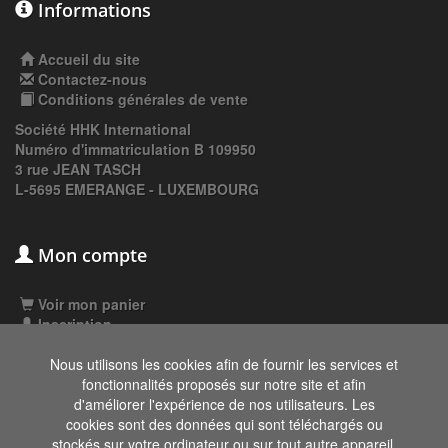
Informations
Accueil du site
Contactez-nous
Conditions générales de vente
Société HHK International
Numéro d'immatriculation B 109950
3 rue JEAN TASCH
L-5695 EMERANGE - LUXEMBOURG
Mon compte
Voir mon panier
Inscription
Connexion
Nous utilisons les cookies afin de fournir les services et
fonctionnalités proposés sur notre site et afin
d'améliorer l'expérience de nos utilisateurs. Les
Les données affichées ici, particulièrement la
cookies sont des données qui sont téléchargés ou
base de donnée complète, ne doivent pas être
stockés sur votre ordinateur ou sur tout autre appareil.
copiées. Il est interdit d'exploiter les données ou