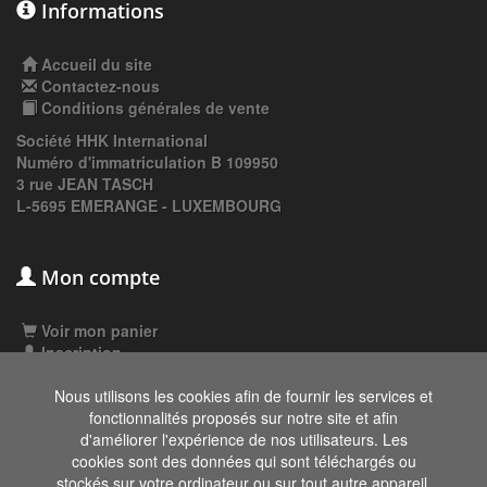
Informations
Accueil du site
Contactez-nous
Conditions générales de vente
Société HHK International
Numéro d'immatriculation B 109950
3 rue JEAN TASCH
L-5695 EMERANGE - LUXEMBOURG
Mon compte
Voir mon panier
Inscription
Connexion
Nous utilisons les cookies afin de fournir les services et
fonctionnalités proposés sur notre site et afin
d'améliorer l'expérience de nos utilisateurs. Les
Les données affichées ici, particulièrement la
cookies sont des données qui sont téléchargés ou
base de donnée complète, ne doivent pas être
stockés sur votre ordinateur ou sur tout autre appareil.
copiées. Il est interdit d'exploiter les données ou