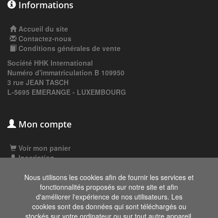
Informations
Accueil du site
Contactez-nous
Conditions générales de vente
Société HHK International
Numéro d'immatriculation B 109950
3 rue JEAN TASCH
L-5695 EMERANGE - LUXEMBOURG
Mon compte
Voir mon panier
Inscription
Connexion
Nous utilisons les cookies afin de fournir les services et
fonctionnalités proposés sur notre site et afin
d'améliorer l'expérience de nos utilisateurs. Les
Les données affichées ici, particulièrement la
cookies sont des données qui sont téléchargés ou
base de donnée complète, ne doivent pas être
stockés sur votre ordinateur ou sur tout autre appareil.
copiées. Il est interdit d'exploiter les données ou