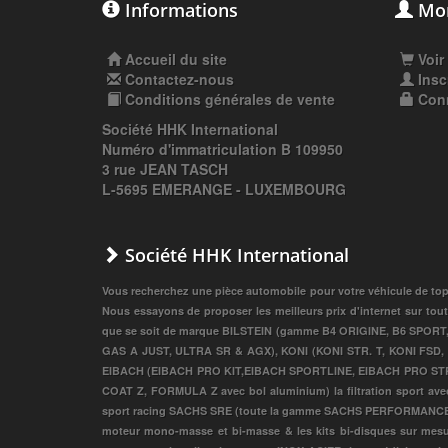
Informations
Mon
Accueil du site
Voir
Contactez-nous
Insc
Conditions générales de vente
Con
Société HHK International
Numéro d'immatriculation B 109950
3 rue JEAN TASCH
L-5695 EMERANGE - LUXEMBOURG
Société HHK International
Vous recherchez une pièce automobile pour votre véhicule de top 
Nous essayons de proposer les meilleurs prix d'internet sur tout
que se soit de marque BILSTEIN (gamme B4 ORIGINE, B6 SPOR
GAS A JUST, ULTRA SR & AGX), KONI (KONI STR. T, KONI FS
EIBACH (EIBACH PRO KIT,EIBACH SPORTLINE, EIBACH PRO STREET S
COAT Z, FORMULA Z avec bol aluminium) la filtration sport avec l
sport racing SACHS SRE (toute la gamme SACHS PERFORMANCE, S
moteur mono-masse et bi-masse & les kits bi-disques sur me