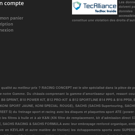
 compte
Les donné
doivent pa
données c
accessibl
 mon panier
constitue une violation des droits d'aute
ription
nexion
qualité au meilleur prix ? RACING CONCEPT est le site spécialisé dans la pièce de p
e notre Gamme. Du châssis comprenant la gamme d'amortisseur sport, ressort court, c
T, B8 SPRINT, B10 POWER KIT, B12 PRO-KIT & B12 SPORTLINE B14 PPS & B16 PPS9,
D, KONI SPORT JAUNE, KONI SPECIAL ROUGE), SACHS (SACHS Supertouring, SACH
) du freinage sport et racing avec les disques et plaquettes sport ATE (power
es filtres à huile et à air K&N (KN filtre de remplacement, kit d'admission direct 57
ACHS RACING & SACHS FORMULA avec leur embrayage renforcé organique, embrayag
sure en KEVLAR et autre matière de friction) les échappements sports avec S