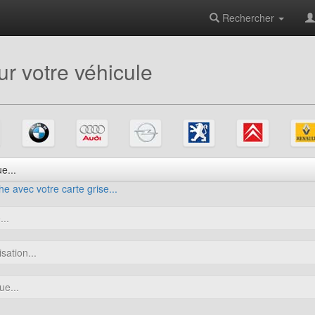
Rechercher
r votre véhicule
e...
e avec votre carte grise...
..
sation...
ue...