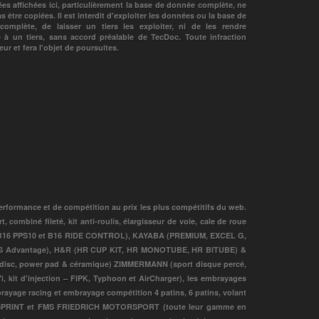
es affichées ici, particulièrement la base de donnée complète, ne
s être copiées. Il est interdit d'exploiter les données ou la base de
omplète, de laisser un tiers les exploiter, ni de les rendre
e à un tiers, sans accord préalable de TecDoc. Toute infraction
ur et fera l'objet de poursuites.
erformance et de compétition au prix les plus compétitifs du web.
ombiné fileté, kit anti-roulis, élargisseur de voie, cale de roue
 B16 PPS10 et B16 RIDE CONTROL), KAYABA (PREMIUM, EXCEL G,
S Advantage), H&R (HR CUP KIT, HR MONOTUBE, HR BITUBE) &
 disc, power pad & céramique) ZIMMERMANN (sport disque percé,
i, kit d'injection – FIPK, Typhoon et AirCharger), les embrayages
e racing et embrayage compétition 4 patins, 6 patins, volant
UPERSPRINT et FMS FRIEDRICH MOTORSPORT (toute leur gamme en