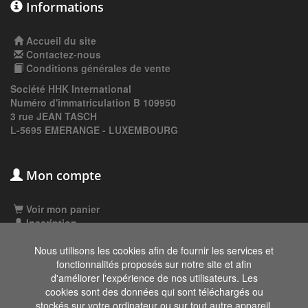
Informations
Accueil du site
Contactez-nous
Conditions générales de vente
Société HHK International
Numéro d'immatriculation B 109950
3 rue JEAN TASCH
L-5695 EMERANGE - LUXEMBOURG
Mon compte
Voir mon panier
Inscription
Connexion
Nous utilisons les cookies afin de fournir les services et
fonctionnalités proposés sur notre site et afin
d'améliorer l'expérience de nos utilisateurs. Les
Les données affichées ici, particulièrement la
cookies sont des données qui sont téléchargés ou
base de donnée complète, ne doivent pas être
stockés sur votre ordinateur ou sur tout autre appareil.
copiées. Il est interdit d'exploiter les données ou