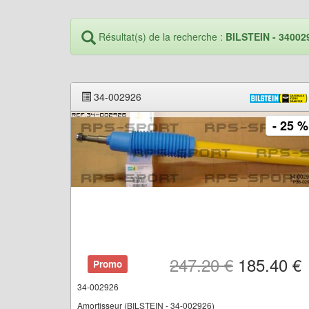
Résultat(s) de la recherche :
BILSTEIN - 34002
34-002926
- 25 %
247.20 €
185.40 €
Promo
34-002926
Amortisseur (BILSTEIN - 34-002926)