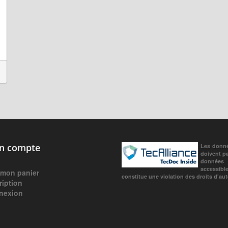
 compte
Les donné
doivent pa
données c
accessibl
 mon panier
constitue une violation des droits d'aute
ription
nexion