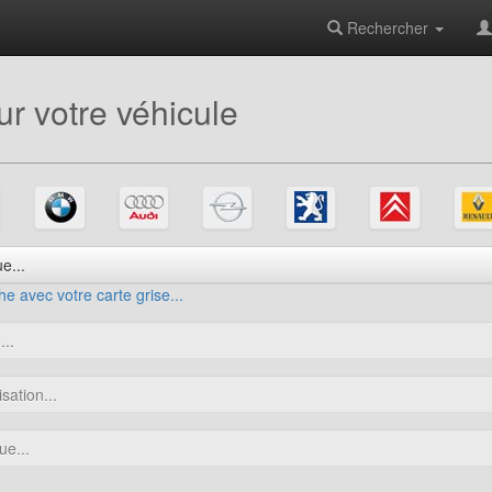
Rechercher
r votre véhicule
e...
e avec votre carte grise...
..
sation...
ue...