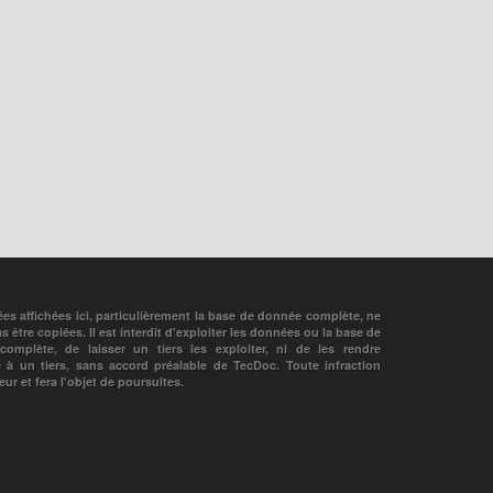
es affichées ici, particulièrement la base de donnée complète, ne
s être copiées. Il est interdit d'exploiter les données ou la base de
omplète, de laisser un tiers les exploiter, ni de les rendre
e à un tiers, sans accord préalable de TecDoc. Toute infraction
ur et fera l'objet de poursuites.