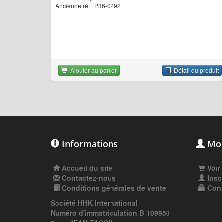
Ancienne réf : P36-0292
Ajouter au panier
Détail du produit
Informations
Mon
Accueil du site
Voir
Contactez-nous
Insc
Conditions générales de vente
Con
Société HHK International
Numéro d'immatriculation B 109950