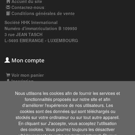
Accueil du site
Contactez-nous
Conditions générales de vente
Société HHK International
Numéro d'immatriculation B 109950
3 rue JEAN TASCH
L-5695 EMERANGE - LUXEMBOURG
Mon compte
Voir mon panier
Inscription
Connexion
Nous utilisons les cookies afin de fournir les services et
fonctionnalités proposés sur notre site et afin
d'améliorer l'expérience de nos utilisateurs. Les
Les données affichées ici, particulièrement la
cookies sont des données qui sont téléchargés ou
base de donnée complète, ne doivent pas être
stockés sur votre ordinateur ou sur tout autre appareil.
copiées. Il est interdit d'exploiter les données ou
En cliquant sur J'accepte, vous acceptez l'utilisation
la base de données complète, de laisser un tiers
les exploiter, ni de les rendre accessible à un tiers, sans accord préalable de
des cookies. Vous pourrez toujours les désactiver
TecDoc. Toute infraction constitue une violation des droits d'auteur et fera