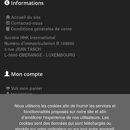
Informations
Accueil du site
Contactez-nous
Conditions générales de vente
Société HHK International
Numéro d'immatriculation B 109950
3 rue JEAN TASCH
L-5695 EMERANGE - LUXEMBOURG
Mon compte
Voir mon panier
Inscription
Connexion
Nous utilisons les cookies afin de fournir les services et
fonctionnalités proposés sur notre site et afin
d'améliorer l'expérience de nos utilisateurs. Les
Les données affichées ici, particulièrement la
cookies sont des données qui sont téléchargés ou
base de donnée complète, ne doivent pas être
stockés sur votre ordinateur ou sur tout autre appareil.
copiées. Il est interdit d'exploiter les données ou