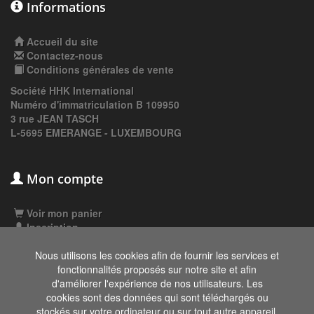
Informations
Accueil du site
Contactez-nous
Conditions générales de vente
Société HHK International
Numéro d'immatriculation B 109950
3 rue JEAN TASCH
L-5695 EMERANGE - LUXEMBOURG
Mon compte
Voir mon panier
Inscription
Connexion
Nous utilisons les cookies afin de fournir les services et
fonctionnalités proposés sur notre site et afin
d'améliorer l'expérience de nos utilisateurs. Les
Les données affichées ici, particulièrement la
cookies sont des données qui sont téléchargés ou
base de donnée complète, ne doivent pas être
stockés sur votre ordinateur ou sur tout autre appareil.
copiées. Il est interdit d'exploiter les données ou