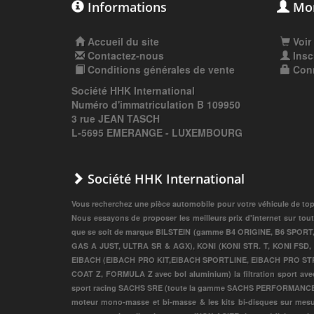
Informations
Mon
Accueil du site
Voir
Contactez-nous
Insc
Conditions générales de vente
Con
Société HHK International
Numéro d'immatriculation B 109950
3 rue JEAN TASCH
L-5695 EMERANGE - LUXEMBOURG
Société HHK International
Vous recherchez une pièce automobile pour votre véhicule de top 
Nous essayons de proposer les meilleurs prix d'internet sur tout
que se soit de marque BILSTEIN (gamme B4 ORIGINE, B6 SPOR
GAS A JUST, ULTRA SR & AGX), KONI (KONI STR. T, KONI FS
EIBACH (EIBACH PRO KIT,EIBACH SPORTLINE, EIBACH PRO STREET S
COAT Z, FORMULA Z avec bol aluminium) la filtration sport avec l
sport racing SACHS SRE (toute la gamme SACHS PERFORMANCE, S
moteur mono-masse et bi-masse & les kits bi-disques sur me