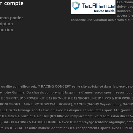
 compte
Les donné
doivent pa
données c
accessibl
 mon panier
constitue une violation des droits d'aute
ription
nexion
qualité au meilleur prix ? RACING CONCEPT est le site spécialisé dans la pièce de p
e notre Gamme. Du châssis comprenant la gamme d'amortisseur sport, ressort court, c
T, B8 SPRINT, B10 POWER KIT, B12 PRO-KIT & B12 SPORTLINE B14 PPS & B16 PPS9,
D, KONI SPORT JAUNE, KONI SPECIAL ROUGE), SACHS (SACHS Supertouring, SACH
) du freinage sport et racing avec les disques et plaquettes sport ATE (power
es filtres à huile et à air K&N (KN filtre de remplacement, kit d'admission direct 57
ACHS RACING & SACHS FORMULA avec leur embrayage renforcé organique, embrayag
sure en KEVLAR et autre matière de friction) les échappements sports avec S