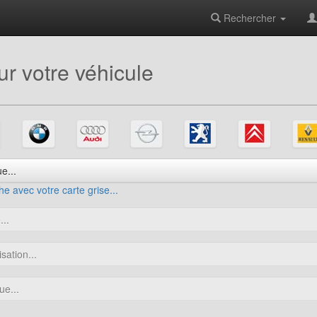
Rechercher
r votre véhicule
e...
e avec votre carte grise...
..
sation...
ue...