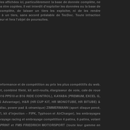
es affichées ici, particulièrement la base de donnée complète, ne
s être copiées. Il est interdit d'exploiter les données ou la base de
omplète, de laisser un tiers les exploiter, ni de les rendre
e à un tiers, sans accord préalable de TecDoc. Toute infraction
ur et fera l'objet de poursuites.
erformance et de compétition au prix les plus compétitifs du web.
ombiné fileté, kit anti-roulis, élargisseur de voie, cale de roue
 B16 PPS10 et B16 RIDE CONTROL), KAYABA (PREMIUM, EXCEL G,
S Advantage), H&R (HR CUP KIT, HR MONOTUBE, HR BITUBE) &
 disc, power pad & céramique) ZIMMERMANN (sport disque percé,
i, kit d'injection – FIPK, Typhoon et AirCharger), les embrayages
e racing et embrayage compétition 4 patins, 6 patins, volant
UPERSPRINT et FMS FRIEDRICH MOTORSPORT (toute leur gamme en