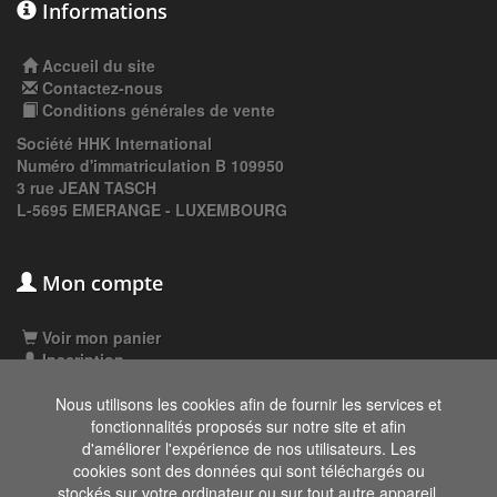
Informations
Accueil du site
Contactez-nous
Conditions générales de vente
Société HHK International
Numéro d'immatriculation B 109950
3 rue JEAN TASCH
L-5695 EMERANGE - LUXEMBOURG
Mon compte
Voir mon panier
Inscription
Connexion
Nous utilisons les cookies afin de fournir les services et
fonctionnalités proposés sur notre site et afin
d'améliorer l'expérience de nos utilisateurs. Les
Les données affichées ici, particulièrement la
cookies sont des données qui sont téléchargés ou
base de donnée complète, ne doivent pas être
stockés sur votre ordinateur ou sur tout autre appareil.
copiées. Il est interdit d'exploiter les données ou