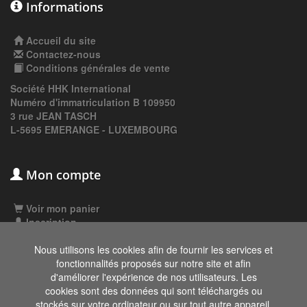
Informations
Accueil du site
Contactez-nous
Conditions générales de vente
Société HHK International
Numéro d'immatriculation B 109950
3 rue JEAN TASCH
L-5695 EMERANGE - LUXEMBOURG
Mon compte
Voir mon panier
Inscription
Connexion
Nous utilisons les cookies afin de fournir les services et
fonctionnalités proposés sur notre site et afin
d'améliorer l'expérience de nos utilisateurs. Les
Les données affichées ici, particulièrement la
cookies sont des données qui sont téléchargés ou
base de donnée complète, ne doivent pas être
stockés sur votre ordinateur ou sur tout autre appareil.
copiées. Il est interdit d'exploiter les données ou