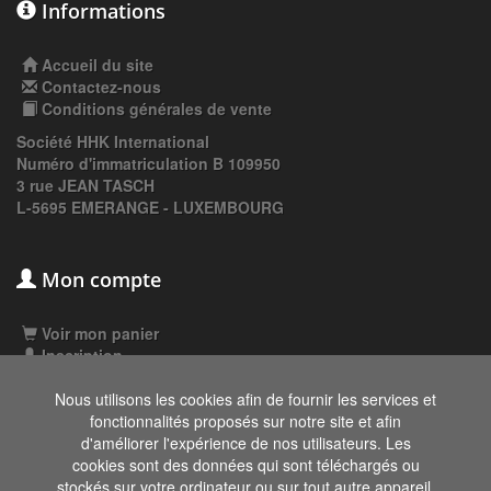
Informations
Accueil du site
Contactez-nous
Conditions générales de vente
Société HHK International
Numéro d'immatriculation B 109950
3 rue JEAN TASCH
L-5695 EMERANGE - LUXEMBOURG
Mon compte
Voir mon panier
Inscription
Connexion
Nous utilisons les cookies afin de fournir les services et
fonctionnalités proposés sur notre site et afin
d'améliorer l'expérience de nos utilisateurs. Les
Les données affichées ici, particulièrement la
cookies sont des données qui sont téléchargés ou
base de donnée complète, ne doivent pas être
stockés sur votre ordinateur ou sur tout autre appareil.
copiées. Il est interdit d'exploiter les données ou