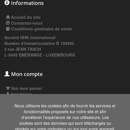
Informations
Accueil du site
Contactez-nous
Conditions générales de vente
Société HHK International
Numéro d'immatriculation B 109950
3 rue JEAN TASCH
L-5695 EMERANGE - LUXEMBOURG
Mon compte
Voir mon panier
Inscription
Connexion
Nous utilisons les cookies afin de fournir les services et
fonctionnalités proposés sur notre site et afin
d'améliorer l'expérience de nos utilisateurs. Les
Les données affichées ici, particulièrement la
cookies sont des données qui sont téléchargés ou
base de donnée complète, ne doivent pas être
stockés sur votre ordinateur ou sur tout autre appareil.
copiées. Il est interdit d'exploiter les données ou